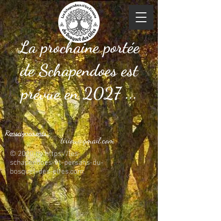
La prochaine portée
de Schapendoes est
prévue en 2027 ...
Renseignements :
tiriou@gmail.com
© 2020 by
https://les-
schapendoes-et-persans-du-
bosquet-des-elfes.com