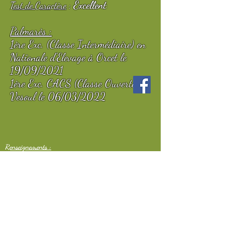
Excellent
Test de Caractère
:
Palmarès :
1ère Exc. (Classe Intermédiaire) en
Nationale d'Elevage à Orcet le
19/09/2021
1ère Exc. CACS (Classe Ouverte) à
Vesoul le 06/03/2022
Renseignements :
tiriou@gmail.com
© 2020 by
https://les-
schapendoes-et-persans-du-
bosquet-des-elfes.com