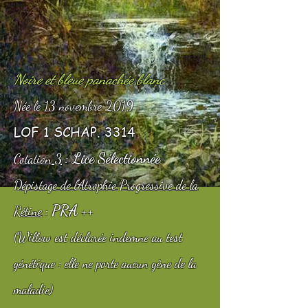
Noire et bleue panachée blanc
Née le 13 novembre 2019
LOF 1 SCHAP. 3314
:
Lice Sélectionnée
3
Cotation
Dépistage de l'Atrophie Progressive de la
PRA ++
Rétine
:
(Willow est déclarée indemne au test
génétique : elle ne porte aucun gène de la
maladie)