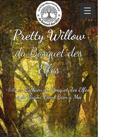
Pretty Willow
du Bosquet des
Elfes
Lùthien du Bosquet des Elfes
Fille de
Brami Viens Bien à Moi
et de